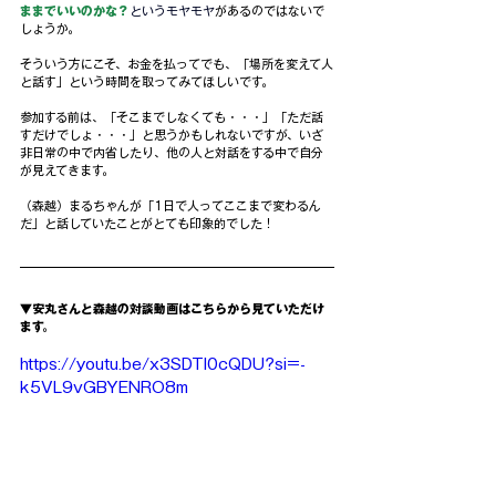
ままでいいのかな？
というモヤモヤ
があるのではないで
しょうか。
そういう方にこそ、お金を払ってでも、「場所を変えて人
と話す」という時間を取ってみてほしいです。
参加する前は、「そこまでしなくても・・・」「ただ話
すだけでしょ・・・」と思うかもしれないですが、いざ
非日常の中で内省したり、他の人と対話をする中で自分
が見えてきます。
（森越）まるちゃんが「1日で人ってここまで変わるん
だ」と話していたことがとても印象的でした！
▼安丸さんと森越の対談動画はこちらから見ていただけ
ます。
https://youtu.be/x3SDTI0cQDU?si=-
k5VL9vGBYENRO8m