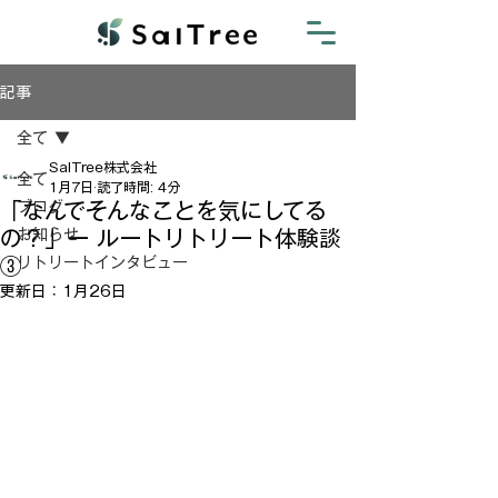
記事
全て
SalTree株式会社
全て
1月7日
読了時間: 4分
「なんでそんなことを気にしてる
ブログ
の？」ー ルートリトリート体験談
お知らせ
③
リトリートインタビュー
更新日：
1月26日