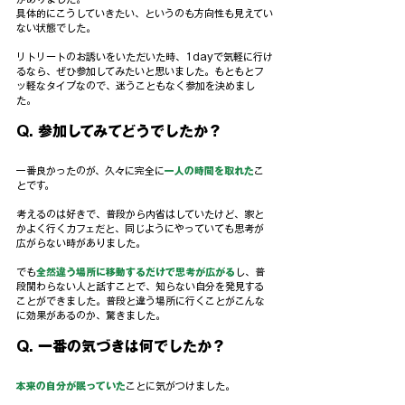
具体的にこうしていきたい、というのも方向性も見えてい
ない状態でした。
リトリートのお誘いをいただいた時、1dayで気軽に行け
るなら、ぜひ参加してみたいと思いました。もともとフ
ッ軽なタイプなので、迷うこともなく参加を決めまし
た。
Q. 参加してみてどうでしたか？
一番良かったのが、久々に完全に
一人の時間を取れた
こ
とです。
考えるのは好きで、普段から内省はしていたけど、家と
かよく行くカフェだと、同じようにやっていても思考が
広がらない時がありました。
でも
全然違う場所に移動するだけで思考が広がる
し、普
段関わらない人と話すことで、知らない自分を発見する
ことができました。普段と違う場所に行くことがこんな
に効果があるのか、驚きました。
Q. 一番の気づきは何でしたか？
本来の自分が眠っていた
ことに気がつけました。