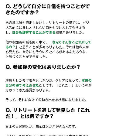
Q. どうして自分に自信を持つことがで
きたのですか？
あの場は誰も否定しないし、リトリートの場では、ビジ
ネス的には良しとされない自分も受け入れてもらえる
し、
自分も許容することができる
環境がありました。
他の参加者の話も聞く中で、「
なんでそんなこと気にして
るの？
」と思うことが多々ありました。それは他の人か
ら見たら、自分にもそういうところがあるんだろうな、
と気づくことができました。
Q. 参加後の変化はありましたか？
漠然としたモヤモヤとしたのが、クリアになって、
本来の
自分の姿で考え直せた
ことです。「これだ！」というのが
分かってきた感覚があります。
そして、それに向けての動き出せる状態になりました。
Q. リトリートを通して発見した「これ
だ！」とは何ですか？
日本の古民家とか、田んぼとかが好きなんです。