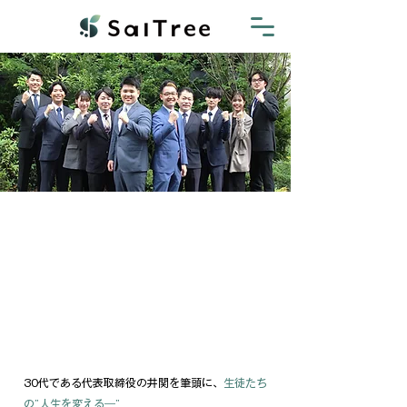
メ
メ
30代である代表取締役の井関を筆頭に、
生徒たち
の”人生を変える―”