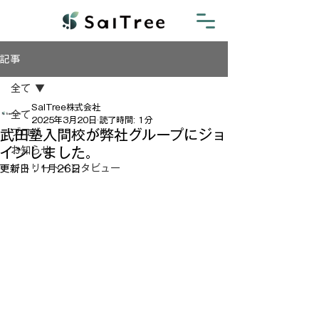
記事
全て
SalTree株式会社
全て
2025年3月20日
読了時間: 1分
武田塾入間校が弊社グループにジョ
ブログ
インしました。
お知らせ
リトリートインタビュー
更新日：
1月26日