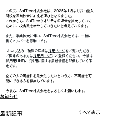
この度、SalTree株式会社は、2025年1月より武田塾入
間校を運営校舎に加える運びとなりました。
これからも、SalTreeクオリティの運営を拡大していく
ために、校舎数を増やしていきたいと考えております。
また、事業拡大に伴い、SalTree株式会社では、一緒に
働くメンバーを募集中です。
 お申し込み・職種の詳細は
採用ページ
をご覧いただき、
ご興味のある方は
採用用LINE
にご登録ください。今後は
採用用LINEにて採用に関する最新情報を配信していく予
定です。
全ての人の可能性を最大化したいという方、不可能を可
能にできる方を募集しています。
今後も、SalTree株式会社をよろしくお願いします。
お知らせ
すべて表示
最新記事