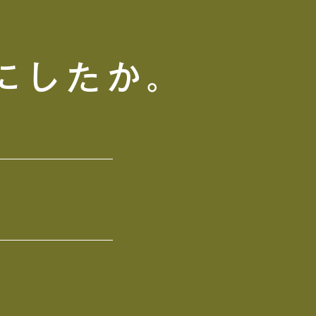
にしたか。
、
。